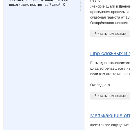
зарегистрированные пользователи
РУСЬ
посетившие портрет за 7 дней - 0
Женские дуэли в Древне
проведения прописывал
судебная грамота от 13
Оскорбленная женщин..
Читать полностью
Про сложных и 
Есть одна околопсихоло
когда встречаешься с н
если вам что-то мешает
Очевидно, ч...
Читать полностью
Мелькающие ог
щекотливое ощущение п