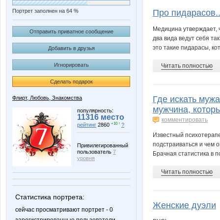
Портрет заполнен на 64 %
Про пидарасов..
Медицина утверждает, 
Отправить приватное сообщение
два вида ведут себя так
это такие пидарасы, ко
Добавить в друзья
Игнорировать
Читать полностью
Сделать подарок
Где искать мужа
Флирт, Любовь, Знакомства
мужчина, которы
популярность:
11316 место
комментировать
+10 ↑
рейтинг
2860
?
Известный психотерапев
подстраиваться и чем о
Привилегированный
пользователь
7
Брачная статистика в п
уровня
Читать полностью
Статистика портрета:
Женские дуэли
сейчас просматривают портрет - 0