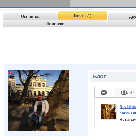
Блог
( 7 )
Основное
Др
Шпионаж
Блог
47
Nevidim
сексуал
Ну рассм